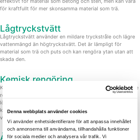
effektivt för material som betong och sten, men kan vara
för kraftfullt för mer skonsamma material som trä.
Lågtryckstvätt
Lågtryckstvätt använder en mildare tryckstråle och lägre
vattenmängd än högtryckstvätt. Det är lämpligt för
material som trä och puts och kan rengöra ytan utan att
skada den.
Kemisk rengöring
Kemisk rengöring innebär användning av specialdesignade
rengöringskemikalier som appliceras på fasaden för att
lösa upp och ta bort smuts, alger och mögel. Efter att
kemikalierna har fått verka sköljs de sedan bort med
Denna webbplats använder cookies
vatten.
Vi använder enhetsidentifierare för att anpassa innehållet
och annonserna till användarna, tillhandahålla funktioner
Ångrengöring
för sociala medier och analysera vår trafik. Vi