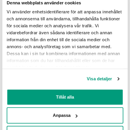
Denna webbplats använder cookies
Vi använder enhetsidentifierare för att anpassa innehållet
Vi har ett brett utbud av
och annonserna till användarna, tillhandahålla funktioner
underhålls- och
för sociala medier och analysera vår trafik. Vi
restaureringstjänster, bland
vidarebefordrar även sådana identifierare och annan
annat garagestädning, blästring,
information från din enhet till de sociala medier och
annons- och analysföretag som vi samarbetar med.
betongimpregnering och målning.
Dessa kan i sin tur kombinera informationen med annan
Allt för att föränga livslängden på
information som du har tillhandahållit eller som de har
era fastigheter.
samlat in när du har använt deras tjänster.
Läs mer
Visa detaljer
Tillåt alla
Anpassa
Är tjänsten endast för