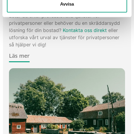
Avvisa
företag & BRF?
Letar du efter professionella tjänster för
privatpersoner eller behöver du en skräddarsydd
lösning för din bostad?
Kontakta oss direkt
eller
utforska vårt urval av tjänster för privatpersoner
så hjälper vi dig!
Läs mer