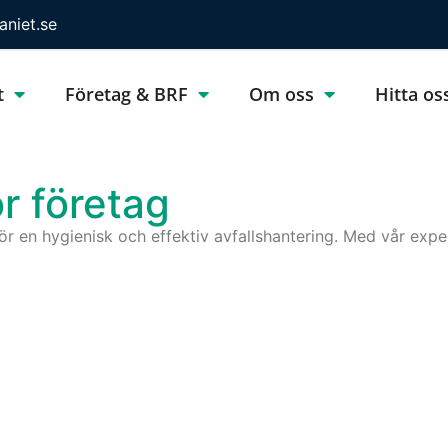
niet.se
t
Företag & BRF
Om oss
Hitta os
r företag
 en hygienisk och effektiv avfallshantering. Med vår expert