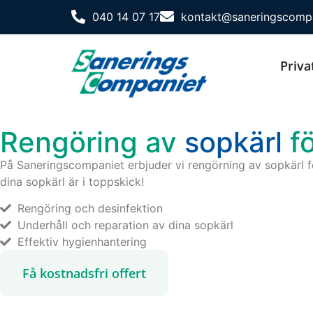
040 14 07 17
kontakt@saneringscompa
Priva
Rengöring av
sopkärl
fö
På Saneringscompaniet erbjuder vi rengörning av sopkärl för
dina sopkärl är i toppskick!
Rengöring och desinfektion
Underhåll och reparation av dina sopkärl
Effektiv hygienhantering
Få kostnadsfri offert