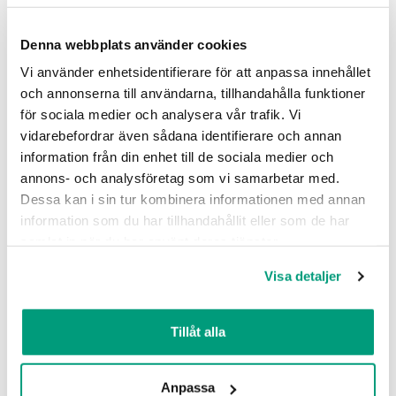
impregnering för träytor
Denna webbplats använder cookies
Denna metod används för träfasader,
fönsterkarmar och altaner. Den skyddar
Vi använder enhetsidentifierare för att anpassa innehållet
effektivt mot fukt samtidigt som materialets
och annonserna till användarna, tillhandahålla funktioner
andningsförmåga bevaras.
för sociala medier och analysera vår trafik. Vi
vidarebefordrar även sådana identifierare och annan
information från din enhet till de sociala medier och
annons- och analysföretag som vi samarbetar med.
Dessa kan i sin tur kombinera informationen med annan
information som du har tillhandahållit eller som de har
samlat in när du har använt deras tjänster.
Visa detaljer
Impregnering av sten- och
betongytor
Tillåt alla
För att skydda sten- och betongytor från fukt
och föroreningar använder vi
Anpassa